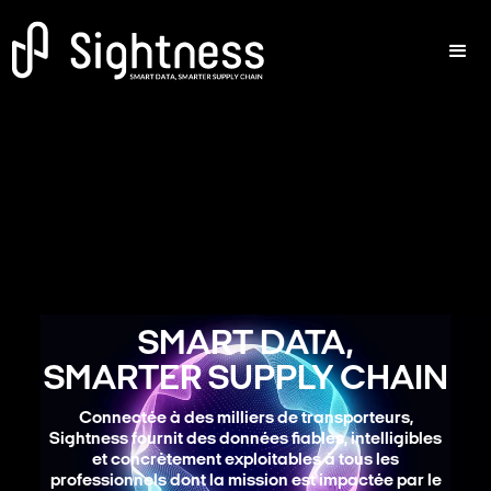
SMART DATA,
SMARTER SUPPLY CHAIN
Connectée à des milliers de transporteurs,
Sightness fournit des données fiables, intelligibles
et concrètement exploitables à tous les
professionnels dont la mission est impactée par le