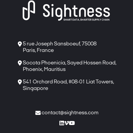

5 rue Joseph Sansboeuf, 75008
Paris, France

Socota Phoenicia, Sayed Hossen Road,
Phoenix, Mauritius

541 Orchard Road, #08-01 Liat Towers,
Singapore

contact@sightness.com


