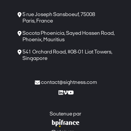

5 rue Joseph Sansboeuf, 75008
Paris, France

Socota Phoenicia, Sayed Hossen Road,
Phoenix, Mauritius

541 Orchard Road, #08-01 Liat Towers,
Singapore

contact@sightness.com



Soutenue par