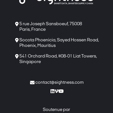

5 rue Joseph Sansboeuf, 75008
Paris, France

Socota Phoenicia, Sayed Hossen Road,
Phoenix, Mauritius

541 Orchard Road, #08-01 Liat Towers,
Singapore

contact@sightness.com



Soutenue par