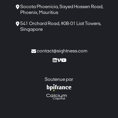

Socota Phoenicia, Sayed Hossen Road,
Phoenix, Mauritius

541 Orchard Road, #08-01 Liat Towers,
Singapore

contact@sightness.com



Soutenue par