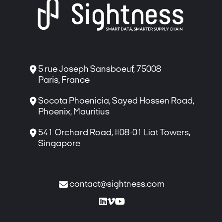

5 rue Joseph Sansboeuf, 75008
Paris, France

Socota Phoenicia, Sayed Hossen Road,
Phoenix, Mauritius

541 Orchard Road, #08-01 Liat Towers,
Singapore

contact@sightness.com


