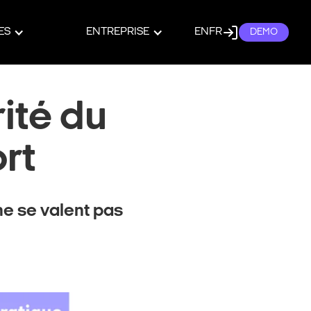
ES
ENTREPRISE
EN
FR
DEMO
ité du
rt
e se valent pas