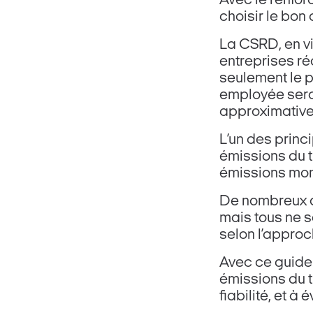
Avec le renfor
choisir le bon
La CSRD, en vi
entreprises réa
seulement le p
employée sera 
approximatives
L’un des princi
émissions du 
émissions mon
De nombreux o
mais tous ne se
selon l’approch
Avec ce guide 
émissions du t
fiabilité, et à