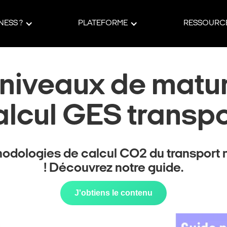
ESS ?
PLATEFORME
RESSOURC
 niveaux de matur
alcul GES transpo
hodologies de calcul CO2 du transport n
! Découvrez notre guide.
J'obtiens le contenu