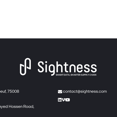
euf, 75008

contact@sightness.com



Sayed Hossen Road,