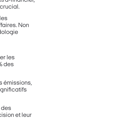
ra-financier,
crucial.
les
ffaires. Non
dologie
er les
% des
s émissions,
gnificatifs
l des
sion et leur