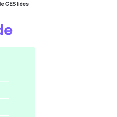
de GES liées
de