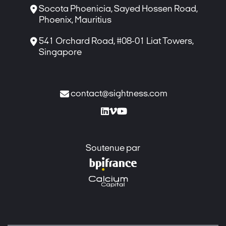

Socota Phoenicia, Sayed Hossen Road,
Phoenix, Mauritius

541 Orchard Road, #08-01 Liat Towers,
Singapore

contact@sightness.com



Soutenue par